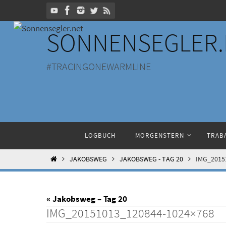
Zum
Inhalt
SONNENSEGLER.
springen
#TRACINGONEWARMLINE
Zum
LOGBUCH
MORGENSTERN
TRABA
Inhalt
springen
HOME
JAKOBSWEG
JAKOBSWEG - TAG 20
IMG_2015
« Jakobsweg – Tag 20
IMG_20151013_120844-1024×768