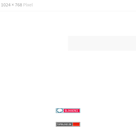
d
1024 × 768
Pixel