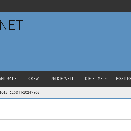
NET
NT 601 E
CREW
UM DIE WELT
DIE FILME
POSITI
1013_120844-1024×768