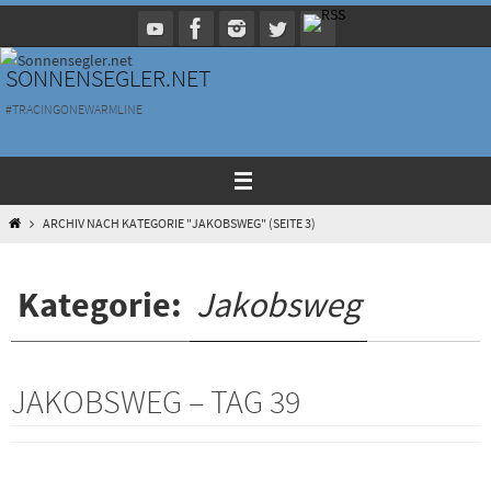
Zum
Inhalt
springen
SONNENSEGLER.NET
#TRACINGONEWARMLINE
HOME
ARCHIV NACH KATEGORIE "JAKOBSWEG"
(SEITE 3)
Kategorie:
Jakobsweg
JAKOBSWEG – TAG 39