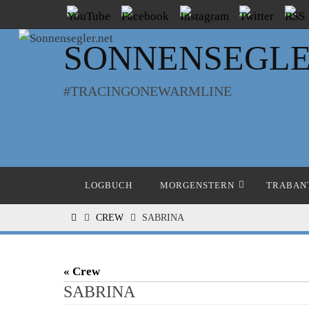
Zum
Inhalt
SONNENSEGLE
springen
#TRACINGONEWARMLINE
Zum
LOGBUCH
MORGENSTERN
TRABANT
Inhalt
springen
HOME
CREW
SABRINA
« Crew
SABRINA