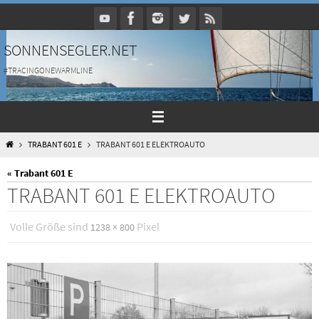
Zum
Inhalt
springen
SONNENSEGLER.NET
#TRACINGONEWARMLINE
HOME
TRABANT 601 E
TRABANT 601 E ELEKTROAUTO
« Trabant 601 E
TRABANT 601 E ELEKTROAUTO
Volle Größe sind
Pixel
1238 × 800