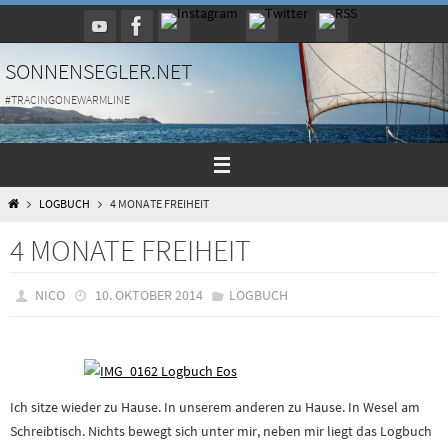
Zum
Inhalt
springen
SONNENSEGLER.NET
#TRACINGONEWARMLINE
HOME
LOGBUCH
4 MONATE FREIHEIT
4 MONATE FREIHEIT
NICO
10. OKTOBER 2014
LOGBUCH
Ich sitze wieder zu Hause. In unserem anderen zu Hause. In Wesel am
Schreibtisch. Nichts bewegt sich unter mir, neben mir liegt das Logbuch