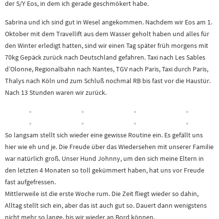
der S/Y Eos, in dem ich gerade geschmökert habe.
Sabrina und ich sind gut in Wesel angekommen. Nachdem wir Eos am 1.
Oktober mit dem Travellift aus dem Wasser geholt haben und alles für
den Winter erledigt hatten, sind wir einen Tag später früh morgens mit
70kg Gepäck zurück nach Deutschland gefahren. Taxi nach Les Sables
d’Olonne, Regionalbahn nach Nantes, TGV nach Paris, Taxi durch Paris,
Thalys nach Köln und zum Schluß nochmal RB bis fast vor die Haustür.
Nach 13 Stunden waren wir zurück.
So langsam stellt sich wieder eine gewisse Routine ein. Es gefällt uns
hier wie eh und je. Die Freude über das Wiedersehen mit unserer Familie
war natürlich groß. Unser Hund Johnny, um den sich meine Eltern in
den letzten 4 Monaten so toll gekümmert haben, hat uns vor Freude
fast aufgefressen.
Mittlerweile ist die erste Woche rum. Die Zeit fliegt wieder so dahin,
Alltag stellt sich ein, aber das ist auch gut so. Dauert dann wenigstens
nicht mehr so lange, bis wir wieder an Bord können.