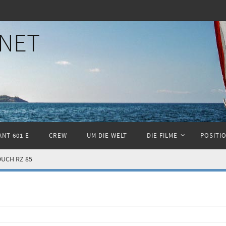
NET
NT 601 E
CREW
UM DIE WELT
DIE FILME
POSITI
OUCH RZ 85