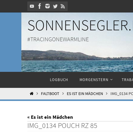
Zum
Inhalt
SONNENSEGLER.
springen
#TRACINGONEWARMLINE
Zum
LOGBUCH
MORGENSTERN
TRABA
Inhalt
springen
HOME
FALTBOOT
ES IST EIN MÄDCHEN
IMG_0134 P
« Es ist ein Mädchen
IMG_0134 POUCH RZ 85