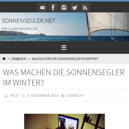
Zum
Inhalt
springen
SONNENSEGLER.NET
#TRACINGONEWARMLINE
HOME
LOGBUCH
WAS MACHEN DIE SONNENSEGLER IM WINTER?
WAS MACHEN DIE SONNENSEGLER
IM WINTER?
NICO
4. DEZEMBER 2014
LOGBUCH