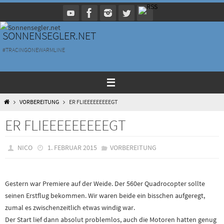
Zum
Inhalt
springen
SONNENSEGLER.NET
#TRACINGONEWARMLINE
HOME
VORBEREITUNG
ER FLIEEEEEEEEEGT
ER FLIEEEEEEEEEGT
NICO
1. FEBRUAR 2015
VORBEREITUNG
Gestern war Premiere auf der Weide. Der 560er Quadrocopter sollte
seinen Erstflug bekommen. Wir waren beide ein bisschen aufgeregt,
zumal es zwischenzeitlich etwas windig war.
Der Start lief dann absolut problemlos, auch die Motoren hatten genug