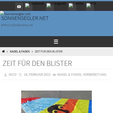
Zum
Inhalt
springen
SONNENSEGLER.NET
#TRACINGONEWARMLINE
HOME
NADEL & FADEN
ZEIT FÜR DEN BLISTER
ZEIT FÜR DEN BLISTER
,
NICO
18. FEBRUAR 2015
NADEL & FADEN
VORBEREITUNG