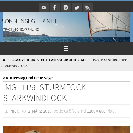
Zum
Inhalt
springen
SONNENSEGLER.NET
#TRACINGONEWARMLINE
HOME
VORBEREITUNG
KUTTERSTAG UND NEUE SEGEL
IMG_1156 STURMFOCK
STARKWINDFOCK
« Kutterstag und neue Segel
IMG_1156 STURMFOCK
STARKWINDFOCK
Volle Größe sind
Pixel
NICO
2. MÄRZ 2015
1200 × 800