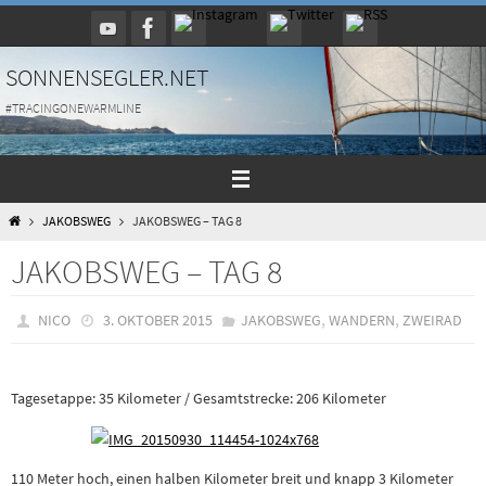
Zum
Inhalt
springen
SONNENSEGLER.NET
#TRACINGONEWARMLINE
HOME
JAKOBSWEG
JAKOBSWEG – TAG 8
JAKOBSWEG – TAG 8
,
,
NICO
3. OKTOBER 2015
JAKOBSWEG
WANDERN
ZWEIRAD
Tagesetappe: 35 Kilometer / Gesamtstrecke: 206 Kilometer
110 Meter hoch, einen halben Kilometer breit und knapp 3 Kilometer