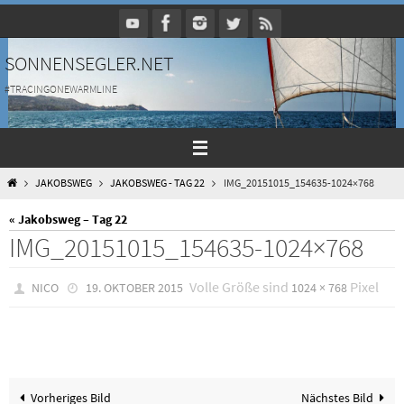
Zum
Inhalt
springen
SONNENSEGLER.NET
#TRACINGONEWARMLINE
HOME
JAKOBSWEG
JAKOBSWEG - TAG 22
IMG_20151015_154635-1024×768
« Jakobsweg – Tag 22
IMG_20151015_154635-1024×768
Volle Größe sind
Pixel
NICO
19. OKTOBER 2015
1024 × 768
Vorheriges Bild
Nächstes Bild