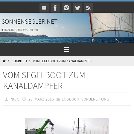
Zum
Inhalt
springen
SONNENSEGLER.NET
#TRACINGONEWARMLINE
HOME
LOGBUCH
VOM SEGELBOOT ZUM KANALDAMPFER
VOM SEGELBOOT ZUM
KANALDAMPFER
,
NICO
28. MÄRZ 2016
LOGBUCH
VORBEREITUNG