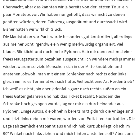
überwacht, aber das kannten wir ja bereits von der letzten Tour, ein
paar Monate zuvor. Wir haben nur gehofft, dass wir nicht zu denen
gehören würden, deren Fahrzeug ausgeräumt und durchsucht wird.
Bisher hatten wir wirklich Glück.
Die Mautstation vor Paris wurde besonders gut kontrolliert, allerdings
aus meiner Sicht irgendwie ein wenig merkwürdig organisiert. Viel
blaues Blinklicht und noch mehr Pylonen. Hab mir dann erst mal eine
freies Mautgatter zum bezahlen ausgesucht. Ich wundere mich ja immer
wieder, warum so viele Menschen sich in der Mitte knubbeln und
anstehen, obwohl man mit einem Schlenker nach rechts oder links
gleich ein freies Terminal vor sich hätte. Vielleicht eine Art Herdentrieb?
Ich weiß es nicht, bin aber jedenfalls ganz nach rechts außen an ein
freies Gatter gefahren und hab das Ticket bezahlt. Nachdem die
Schranke hoch gezogen wurde, lag vor mir ein durcheinander aus
Pylonen. Einige Autos, die ohnehin bereits mittig durch die Anlage sind
und jetzt links neben mir waren, wurden von Polizisten kontrolliert. Die
Lage sah ziemlich entspannt aus und ich hab kurz überlegt, ob ich im
90° Winkel nach links ziehen und mich hinten anstellen soll? Aber zum