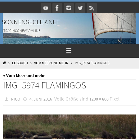
Zum
Inhalt
springen
SONNENSEGLER.NET
#TRACINGONEWARMLINE
HOME
LOGBUCH
VOM MEER UND MEHR
IMG_5974 FLAMINGOS
« Vom Meer und mehr
IMG_5974 FLAMINGOS
Volle Größe sind
Pixel
NICO
4. JUNI 2016
1200 × 800