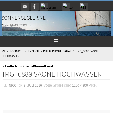
Zum
Inhalt
springen
SONNENSEGLER.NET
#TRACINGONEWARMLINE
HOME
LOGBUCH
ENDLICH IM RHEIN-RHONE-KANAL
IMG_6889 SAONE
HOCHWASSER
« Endlich im Rhein-Rhone-Kanal
IMG_6889 SAONE HOCHWASSER
Volle Größe sind
Pixel
NICO
3. JULI 2016
1200 × 800