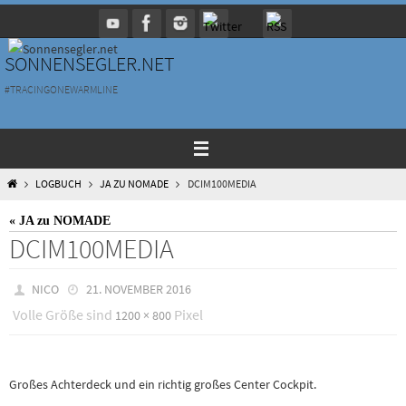
Zum
Inhalt
springen
SONNENSEGLER.NET
#TRACINGONEWARMLINE
HOME
LOGBUCH
JA ZU NOMADE
DCIM100MEDIA
« JA zu NOMADE
DCIM100MEDIA
NICO
21. NOVEMBER 2016
Volle Größe sind
Pixel
1200 × 800
Großes Achterdeck und ein richtig großes Center Cockpit.