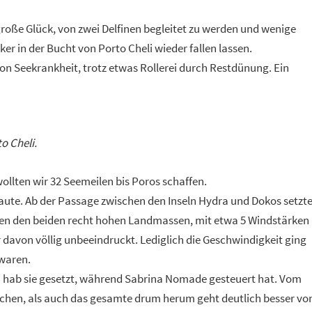
große Glück, von zwei Delfinen begleitet zu werden und wenige
r in der Bucht von Porto Cheli wieder fallen lassen.
von Seekrankheit, trotz etwas Rollerei durch Restdünung. Ein
o Cheli.
ollten wir 32 Seemeilen bis Poros schaffen.
Flaute. Ab der Passage zwischen den Inseln Hydra und Dokos setzt
hen den beiden recht hohen Landmassen, mit etwa 5 Windstärken
davon völlig unbeeindruckt. Lediglich die Geschwindigkeit ging
 waren.
ch hab sie gesetzt, während Sabrina Nomade gesteuert hat. Vom
schen, als auch das gesamte drum herum geht deutlich besser vo