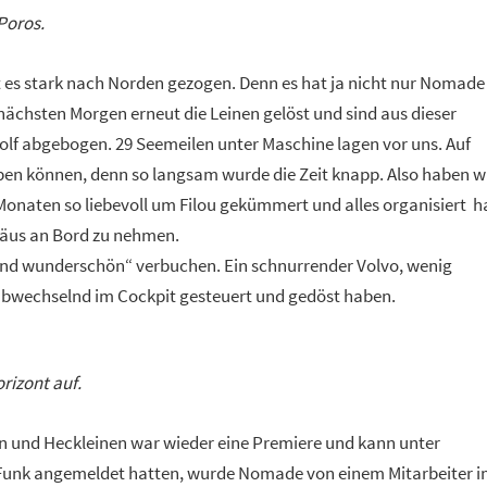
Poros.
t es stark nach Norden gezogen. Denn es hat ja nicht nur Nomade 
ächsten Morgen erneut die Leinen gelöst und sind aus dieser
lf abgebogen. 29 Seemeilen unter Maschine lagen vor uns. Auf
ben können, denn so langsam wurde die Zeit knapp. Also haben w
 Monaten so liebevoll um Filou gekümmert und alles organisiert h
iräus an Bord zu nehmen.
und wunderschön“ verbuchen. Ein schnurrender Volvo, wenig
r abwechselnd im Cockpit gesteuert und gedöst haben.
rizont auf.
n und Heckleinen war wieder eine Premiere und kann unter
Funk angemeldet hatten, wurde Nomade von einem Mitarbeiter 