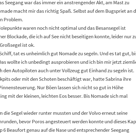
was Seegang war das immer ein anstrengender Akt, am Mast zu
omade macht mir das richtig Spaß. Selbst auf dem Bugspriet an d
in Problem.
 Holepunkte waren noch nicht optimal und das Besansegel ist
er Blockade, die ich auf See nicht beseitigen konnte, leider nur z
Großsegel ist ok.
hiff, tat es unheimlich gut Nomade zu segeln. Und es tat gut, bi
as wollte ich unbedingt ausprobieren und ich bin mir jetzt zieml
 den Autopiloten auch unter Vollzeug gut Einhand zu segeln ist.
kpits oder mit den Schoten beschäftigt war, hatte Sabrina ihre
e Pinnensteuerung. Nur Böen lassen sich nicht so gut in Höhe
ing mit der kleinen, leichten Eos besser. Bis Nomade sich mal
ie Segel wieder runter mussten und der Volvo erneut seine
umrunden, bevor Poros angesteuert werden konnte und dieses Kap
pp 6 Beaufort genau auf die Nase und entsprechender Seegang