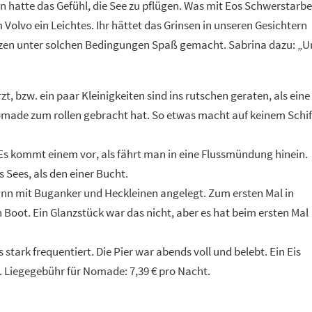
atte das Gefühl, die See zu pflügen. Was mit Eos Schwerstarbe
Volvo ein Leichtes. Ihr hättet das Grinsen in unseren Gesichtern
zen unter solchen Bedingungen Spaß gemacht. Sabrina dazu: „U
 bzw. ein paar Kleinigkeiten sind ins rutschen geraten, als eine
made zum rollen gebracht hat. So etwas macht auf keinem Schif
 Es kommt einem vor, als fährt man in eine Flussmündung hinein.
 Sees, als den einer Bucht.
dann mit Buganker und Heckleinen angelegt. Zum ersten Mal in
oot. Ein Glanzstück war das nicht, aber es hat beim ersten Mal
ts stark frequentiert. Die Pier war abends voll und belebt. Ein Eis
 Liegegebühr für Nomade: 7,39 € pro Nacht.