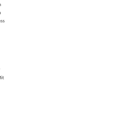
n
u
uss
r
it