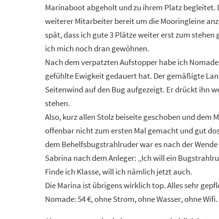
Marinaboot abgeholt und zu ihrem Platz begleitet. D
weiterer Mitarbeiter bereit um die Mooringleine 
spät, dass ich gute 3 Plätze weiter erst zum steh
ich mich noch dran gewöhnen.
Nach dem verpatzten Aufstopper habe ich Nomade 
gefühlte Ewigkeit gedauert hat. Der gemäßigte Lang
Seitenwind auf den Bug aufgezeigt. Er drückt ihn we
stehen.
Also, kurz allen Stolz beiseite geschoben und dem
offenbar nicht zum ersten Mal gemacht und gut dosi
dem Behelfsbugstrahlruder war es nach der Wende 
Sabrina nach dem Anleger: „Ich will ein Bugstrahlr
Finde ich Klasse, will ich nämlich jetzt auch.
Die Marina ist übrigens wirklich top. Alles sehr gepf
Nomade: 54 €, ohne Strom, ohne Wasser, ohne Wifi.