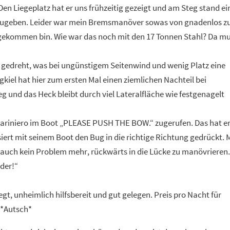
en Liegeplatz hat er uns frühzeitig gezeigt und am Steg stand ei
anzugeben. Leider war mein Bremsmanöver sowas von gnadenlos z
en gekommen bin. Wie war das noch mit den 17 Tonnen Stahl? Da m
gedreht, was bei ungünstigem Seitenwind und wenig Platz eine
kiel hat hier zum ersten Mal einen ziemlichen Nachteil bei
g und das Heck bleibt durch viel Lateralfläche wie festgenagelt
 Mariniero im Boot „PLEASE PUSH THE BOW.“ zugerufen. Das hat e
ert mit seinem Boot den Bug in die richtige Richtung gedrückt. M
auch kein Problem mehr, rückwärts in die Lücke zu manövrieren.
uder!“
legt, unheimlich hilfsbereit und gut gelegen. Preis pro Nacht für
 *Autsch*