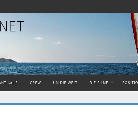
NET
NT 601 E
CREW
UM DIE WELT
DIE FILME
POSITI