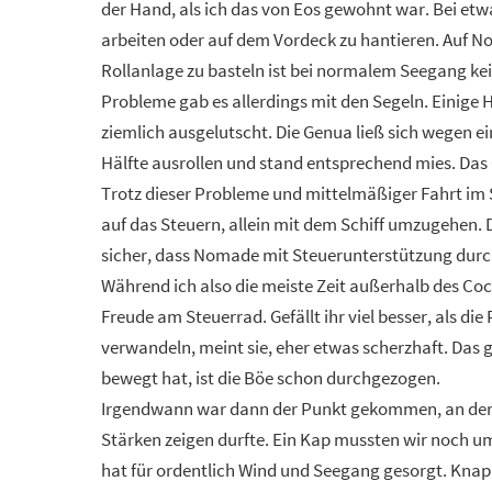
der Hand, als ich das von Eos gewohnt war. Bei et
arbeiten oder auf dem Vordeck zu hantieren. Auf N
Rollanlage zu basteln ist bei normalem Seegang ke
Probleme gab es allerdings mit den Segeln. Einige
ziemlich ausgelutscht. Die Genua ließ sich wegen ein
Hälfte ausrollen und stand entsprechend mies. Das 
Trotz dieser Probleme und mittelmäßiger Fahrt im Sc
auf das Steuern, allein mit dem Schiff umzugehen. D
sicher, dass Nomade mit Steuerunterstützung durch
Während ich also die meiste Zeit außerhalb des Coc
Freude am Steuerrad. Gefällt ihr viel besser, als di
verwandeln, meint sie, eher etwas scherzhaft. Das g
bewegt hat, ist die Böe schon durchgezogen.
Irgendwann war dann der Punkt gekommen, an dem d
Stärken zeigen durfte. Ein Kap mussten wir noch 
hat für ordentlich Wind und Seegang gesorgt. Kna