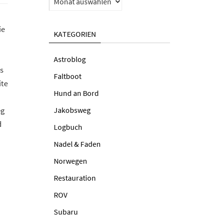
ie
KATEGORIEN
Astroblog
s
Faltboot
ite
Hund an Bord
eg
Jakobsweg
d
Logbuch
Nadel & Faden
Norwegen
Restauration
ROV
Subaru