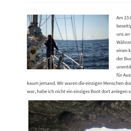
Am 23.0
beseiti
uns an 
Währen
einen k
der Buc
unentde
für Au
kaum jemand. Wir waren die einzigen Menschen dort
war, habe ich nicht ein einziges Boot dort anlegen 