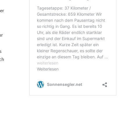
er
ur
s
ich