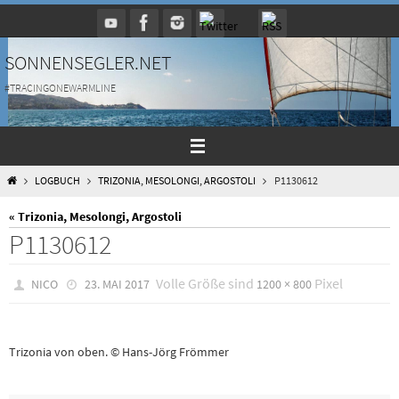
Zum
Inhalt
springen
SONNENSEGLER.NET
#TRACINGONEWARMLINE
HOME
LOGBUCH
TRIZONIA, MESOLONGI, ARGOSTOLI
P1130612
« Trizonia, Mesolongi, Argostoli
P1130612
Volle Größe sind
Pixel
NICO
23. MAI 2017
1200 × 800
Trizonia von oben. © Hans-Jörg Frömmer