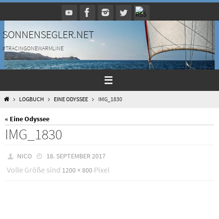
Zum
Inhalt
springen
SONNENSEGLER.NET
#TRACINGONEWARMLINE
HOME
LOGBUCH
EINE ODYSSEE
IMG_1830
« Eine Odyssee
IMG_1830
NICO
18. SEPTEMBER 2017
Volle Größe sind
Pixel
1200 × 800