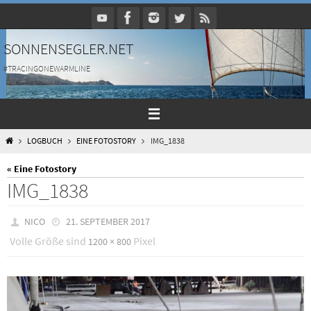
Zum
Inhalt
springen
SONNENSEGLER.NET
#TRACINGONEWARMLINE
HOME
LOGBUCH
EINE FOTOSTORY
IMG_1838
« Eine Fotostory
IMG_1838
NICO
21. SEPTEMBER 2017
Volle Größe sind
Pixel
1200 × 800