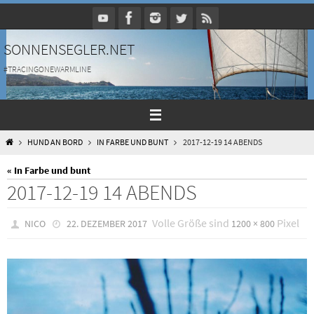
Zum
Inhalt
springen
SONNENSEGLER.NET
#TRACINGONEWARMLINE
HOME
HUND AN BORD
IN FARBE UND BUNT
2017-12-19 14 ABENDS
« In Farbe und bunt
2017-12-19 14 ABENDS
Volle Größe sind
Pixel
NICO
22. DEZEMBER 2017
1200 × 800