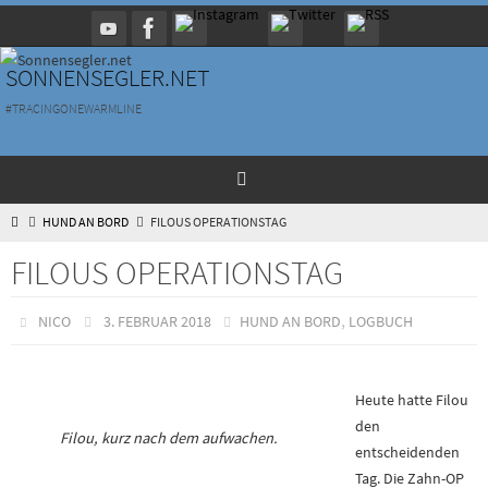
Zum
Inhalt
springen
SONNENSEGLER.NET
#TRACINGONEWARMLINE
HOME
HUND AN BORD
FILOUS OPERATIONSTAG
FILOUS OPERATIONSTAG
,
NICO
3. FEBRUAR 2018
HUND AN BORD
LOGBUCH
Heute hatte Filou
den
Filou, kurz nach dem aufwachen.
entscheidenden
Tag. Die Zahn-OP