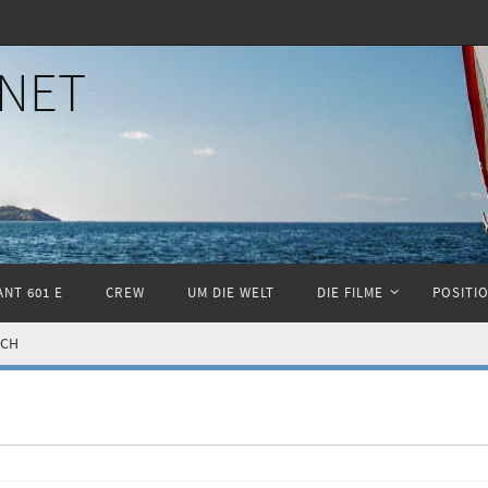
NET
NT 601 E
CREW
UM DIE WELT
DIE FILME
POSITI
UCH