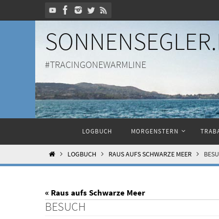
Zum
Inhalt
SONNENSEGLER.
springen
#TRACINGONEWARMLINE
Zum
LOGBUCH
MORGENSTERN
TRABA
Inhalt
springen
HOME
LOGBUCH
RAUS AUFS SCHWARZE MEER
BES
« Raus aufs Schwarze Meer
BESUCH