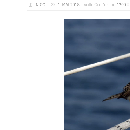
NICO
1. MAI 2018
Volle Größe sind
1200 ×