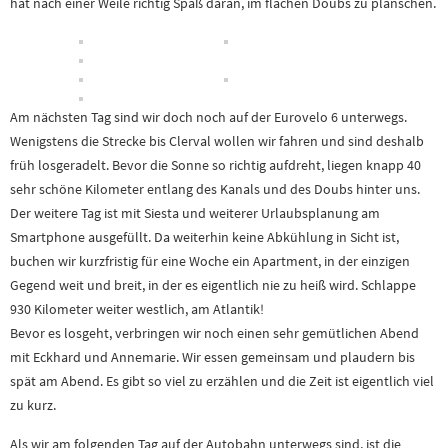
hat nach einer Weile richtig Spaß daran, im flachen Doubs zu planschen.
Am nächsten Tag sind wir doch noch auf der Eurovelo 6 unterwegs.
Wenigstens die Strecke bis Clerval wollen wir fahren und sind deshalb
früh losgeradelt. Bevor die Sonne so richtig aufdreht, liegen knapp 40
sehr schöne Kilometer entlang des Kanals und des Doubs hinter uns.
Der weitere Tag ist mit Siesta und weiterer Urlaubsplanung am
Smartphone ausgefüllt. Da weiterhin keine Abkühlung in Sicht ist,
buchen wir kurzfristig für eine Woche ein Apartment, in der einzigen
Gegend weit und breit, in der es eigentlich nie zu heiß wird. Schlappe
930 Kilometer weiter westlich, am Atlantik!
Bevor es losgeht, verbringen wir noch einen sehr gemütlichen Abend
mit Eckhard und Annemarie. Wir essen gemeinsam und plaudern bis
spät am Abend. Es gibt so viel zu erzählen und die Zeit ist eigentlich viel
zu kurz.
Als wir am folgenden Tag auf der Autobahn unterwegs sind, ist die