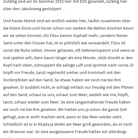
Zufällig sind wir im Sommer 2015 hier mit EOS gelandet, zufällig hier
über den Jakobsweg gestolpert…
Und heute Abend sind wir endlich wieder hier, laufen zusammen über
die kleine Düne und hören schon von weitem die Wellen brechen bevor
wir sie sehen können. Als Filou keinen Asphalt mehr, sondern feinen
Sand unter den Füssen hat, ist er plötzlich wie verwandelt. Filou ist
sonst die Ruhe selbst. Immer gelassen, oft tiefenentspannt und wenn er
mal spielen will, dann kaum länger als eine Minute. Jetzt streckt er den
Kopf nach oben, schnuppert die salzige Luft und sprintet nach vorne. Er
hüpft vor Freude, tanzt regelrecht umher und trommelt mit den
Vorderpfoten auf den Sand. So etwas haben wir noch nie bei ihm
gesehen. Er buddelt nicht, er schlägt einfach nur freudig mit den Pfoten
auf den Sand, schaut zu uns, schaut zum Meer, wedelt wie irre, hüpft,
tanzt, schaut wieder zum Meer. So eine langanhaltende Freude haben
wir noch nie bei ihm gesehen. Wir hatten uns ja schon die ganze Zeit
gefragt, was er wohl machen wird, wenn er das Meer wieder sieht.
Schließlich ist er in Kilada ja direkt am Meer groß geworden, als er noch
ein Streuner war. So eine ausgelassene Freude hätten wir allerdings