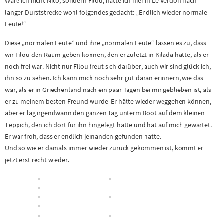
Wäre ich nicht Nico, sondern Filou, hätte ich hier in Le Verdon nach
langer Durststrecke wohl folgendes gedacht: „Endlich wieder normale
Leute!“
Diese „normalen Leute“ und ihre „normalen Leute“ lassen es zu, dass
wir Filou den Raum geben können, den er zuletzt in Kilada hatte, als er
noch frei war. Nicht nur Filou freut sich darüber, auch wir sind glücklich,
ihn so zu sehen. Ich kann mich noch sehr gut daran erinnern, wie das
war, als er in Griechenland nach ein paar Tagen bei mir geblieben ist, als
er zu meinem besten Freund wurde. Er hätte wieder weggehen können,
aber er lag irgendwann den ganzen Tag unterm Boot auf dem kleinen
Teppich, den ich dort für ihn hingelegt hatte und hat auf mich gewartet.
Er war froh, dass er endlich jemanden gefunden hatte.
Und so wie er damals immer wieder zurück gekommen ist, kommt er
jetzt erst recht wieder.