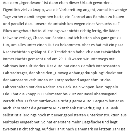
Aus dem „irgendwann“ ist dann eben dieser Urlaub geworden.
Eigentlich viel zu knapp, was die Vorbereitung angeht, zumal ich wenige
Tage vorher damit begonnen hatte, ein Fahrrad aus Bambus zu bauen
und parallel dazu unsere Mountainbikes wegen eines Versuchs zu E-
Bikes umgebaut hatte. Allerdings war nichts richtig fertig, die Räder
teilweise zerlegt, Chaos pur. Sabrina und ich hatten also ganz gut zu
tun, um alles unter einen Hut zu bekommen. Aber es hat mit ein paar
Nachtschichten geklappt. Die Testfahrten habe ich dann tatsächlich
immer Nachts gemacht und am 29. Juli waren wir unterwegs mit
Sabrinas Renault Modus. Das Auto hat einen ziemlich interessanten
Fahrradträger, der ohne den „Umweg Anhängerkupplung“ direkt mit
der Karosserie verbunden ist. Entsprechend angenehm ist das
Fahrverhalten mit den Rädern am Heck. Kein wippen, kein rappeln…
Filou hat die knapp 600 Kilometer bis kurz vor Basel überwiegend
verschlafen. Er fährt mittlerweile richtig gerne Auto. Bequem hat er es
auch. Ihm steht die gesamte Rücksitzbank zur Verfügung. Die Bank
selbst ist allerdings noch mit einer gepolsterten Unterkonstruktion aus
Multiplex eingeebnet. So hat er erstens mehr Liegefläche und liegt
zweitens nicht schräg. Auf der Fahrt nach Dänemark im letzten Jahr ist