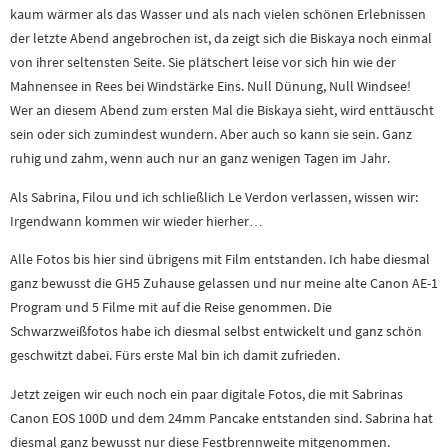
kaum wärmer als das Wasser und als nach vielen schönen Erlebnissen
der letzte Abend angebrochen ist, da zeigt sich die Biskaya noch einmal
von ihrer seltensten Seite. Sie plätschert leise vor sich hin wie der
Mahnensee in Rees bei Windstärke Eins. Null Dünung, Null Windsee!
Wer an diesem Abend zum ersten Mal die Biskaya sieht, wird enttäuscht
sein oder sich zumindest wundern. Aber auch so kann sie sein. Ganz
ruhig und zahm, wenn auch nur an ganz wenigen Tagen im Jahr.
Als Sabrina, Filou und ich schließlich Le Verdon verlassen, wissen wir:
Irgendwann kommen wir wieder hierher…
Alle Fotos bis hier sind übrigens mit Film entstanden. Ich habe diesmal
ganz bewusst die GH5 Zuhause gelassen und nur meine alte Canon AE-1
Program und 5 Filme mit auf die Reise genommen. Die
Schwarzweißfotos habe ich diesmal selbst entwickelt und ganz schön
geschwitzt dabei. Fürs erste Mal bin ich damit zufrieden.
Jetzt zeigen wir euch noch ein paar digitale Fotos, die mit Sabrinas
Canon EOS 100D und dem 24mm Pancake entstanden sind. Sabrina hat
diesmal ganz bewusst nur diese Festbrennweite mitgenommen.