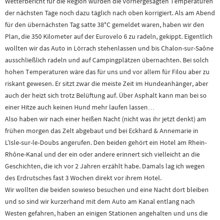
Wetterbericht für die Region wurden die vorhergesagten Temperaturen
der nächsten Tage noch dazu täglich nach oben korrigiert. Als am Abend
für den übernächsten Tag satte 38°C gemeldet waren, haben wir den
Plan, die 350 Kilometer auf der Eurovelo 6 zu radeln, gekippt. Eigentlich
wollten wir das Auto in Lörrach stehenlassen und bis Chalon-sur-Saône
ausschließlich radeln und auf Campingplätzen übernachten. Bei solch
hohen Temperaturen wäre das für uns und vor allem für Filou aber zu
riskant gewesen. Er sitzt zwar die meiste Zeit im Hundeanhänger, aber
auch der heizt sich trotz Belüftung auf. Über Asphalt kann man bei so
einer Hitze auch keinen Hund mehr laufen lassen…
Also haben wir nach einer heißen Nacht (nicht was ihr jetzt denkt) am
frühen morgen das Zelt abgebaut und bei Eckhard & Annemarie in
L’Isle-sur-le-Doubs angerufen. Den beiden gehört ein Hotel am Rhein-
Rhône-Kanal und der ein oder andere erinnert sich vielleicht an die
Geschichten, die ich vor 2 Jahren erzählt habe. Damals lag ich wegen
des Erdrutsches fast 3 Wochen direkt vor ihrem Hotel.
Wir wollten die beiden sowieso besuchen und eine Nacht dort bleiben
und so sind wir kurzerhand mit dem Auto am Kanal entlang nach
Westen gefahren, haben an einigen Stationen angehalten und uns die