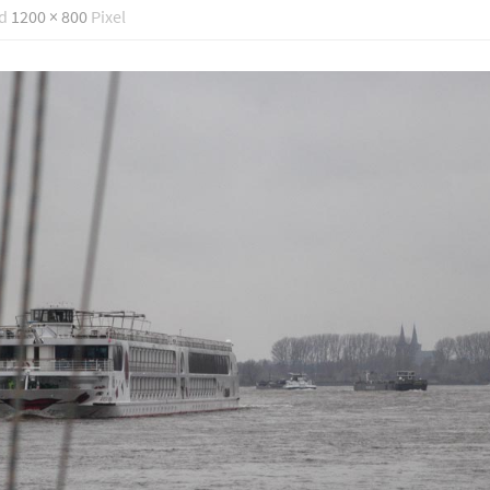
nd
1200 × 800
Pixel