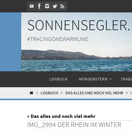
Zum
Inhalt
SONNENSEGLER.
springen
#TRACINGONEWARMLINE
Zum
LOGBUCH
MORGENSTERN
TRABA
Inhalt
springen
HOME
LOGBUCH
DAS ALLES UND NOCH VIEL MEHR
« Das alles und noch viel mehr
IMG_2994 DER RHEIN IM WINTER