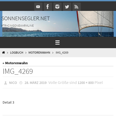
Zum
Inhalt
springen
SONNENSEGLER.NET
#TRACINGONEWARMLINE
HOME
LOGBUCH
MOTORENWAHN
IMG_4269
« Motorenwahn
IMG_4269
Volle Größe sind
Pixel
NICO
28. MÄRZ 2019
1200 × 800
Detail 3