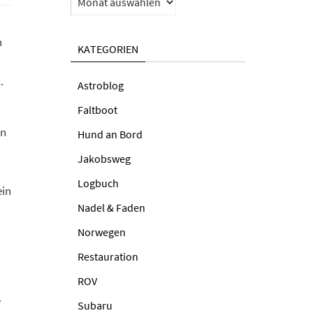
h
KATEGORIEN
.
Astroblog
Faltboot
rn
Hund an Bord
Jakobsweg
Logbuch
ein
Nadel & Faden
Norwegen
Restauration
ROV
e
Subaru