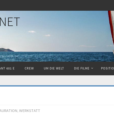
NET
NT 601 E
CREW
UM DIE WELT
DIE FILME
POSITI
AURATION
,
WERKSTATT