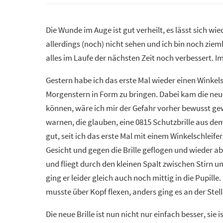
Die Wunde im Auge ist gut verheilt, es lässt sich w
allerdings (noch) nicht sehen und ich bin noch zieml
alles im Laufe der nächsten Zeit noch verbessert. I
Gestern habe ich das erste Mal wieder einen Winkel
Morgenstern in Form zu bringen. Dabei kam die neue
können, wäre ich mir der Gefahr vorher bewusst ge
warnen, die glauben, eine 0815 Schutzbrille aus de
gut, seit ich das erste Mal mit einem Winkelschleife
Gesicht und gegen die Brille geflogen und wieder a
und fliegt durch den kleinen Spalt zwischen Stirn u
ging er leider gleich auch noch mittig in die Pupille
musste über Kopf flexen, anders ging es an der Stell
Die neue Brille ist nun nicht nur einfach besser, sie 