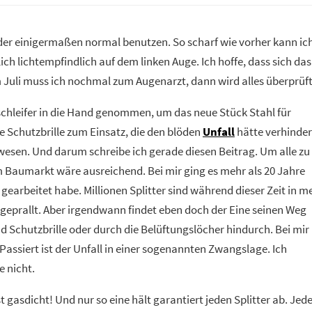
ieder einigermaßen normal benutzen. So scharf wie vorher kann ic
ich lichtempfindlich auf dem linken Auge. Ich hoffe, dass sich das
m Juli muss ich nochmal zum Augenarzt, dann wird alles überprüft
schleifer in die Hand genommen, um das neue Stück Stahl für
 Schutzbrille zum Einsatz, die den blöden
Unfall
hätte verhinde
wesen. Und darum schreibe ich gerade diesen Beitrag. Um alle zu
m Baumarkt wäre ausreichend. Bei mir ging es mehr als 20 Jahre
r gearbeitet habe. Millionen Splitter sind während dieser Zeit in m
bgeprallt. Aber irgendwann findet eben doch der Eine seinen Weg
nd Schutzbrille oder durch die Belüftungslöcher hindurch. Bei mir
. Passiert ist der Unfall in einer sogenannten Zwangslage. Ich
e nicht.
ist gasdicht! Und nur so eine hält garantiert jeden Splitter ab. Jed