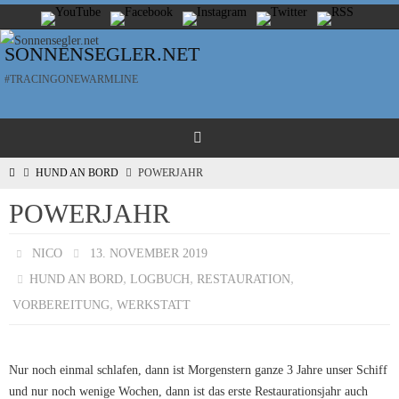
Zum
Inhalt
SONNENSEGLER.NET
springen
#TRACINGONEWARMLINE
HOME
HUND AN BORD
POWERJAHR
POWERJAHR
NICO
13. NOVEMBER 2019
,
,
,
HUND AN BORD
LOGBUCH
RESTAURATION
,
VORBEREITUNG
WERKSTATT
Nur noch einmal schlafen, dann ist Morgenstern ganze 3 Jahre unser Schiff
und nur noch wenige Wochen, dann ist das erste Restaurationsjahr auch