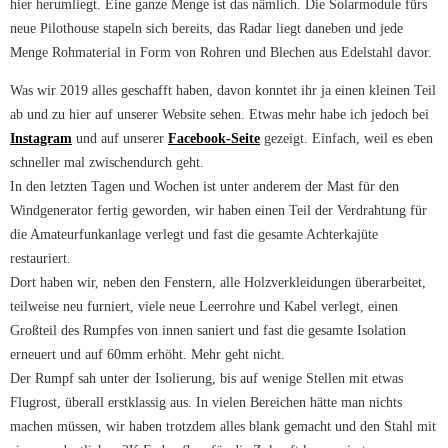
hier herumliegt. Eine ganze Menge ist das nämlich. Die Solarmodule fürs
neue Pilothouse stapeln sich bereits, das Radar liegt daneben und jede
Menge Rohmaterial in Form von Rohren und Blechen aus Edelstahl davor.
Was wir 2019 alles geschafft haben, davon konntet ihr ja einen kleinen Teil
ab und zu hier auf unserer Website sehen. Etwas mehr habe ich jedoch bei
Instagram
und auf unserer
Facebook-Seite
gezeigt. Einfach, weil es eben
schneller mal zwischendurch geht.
In den letzten Tagen und Wochen ist unter anderem der Mast für den
Windgenerator fertig geworden, wir haben einen Teil der Verdrahtung für
die Amateurfunkanlage verlegt und fast die gesamte Achterkajüte
restauriert.
Dort haben wir, neben den Fenstern, alle Holzverkleidungen überarbeitet,
teilweise neu furniert, viele neue Leerrohre und Kabel verlegt, einen
Großteil des Rumpfes von innen saniert und fast die gesamte Isolation
erneuert und auf 60mm erhöht. Mehr geht nicht.
Der Rumpf sah unter der Isolierung, bis auf wenige Stellen mit etwas
Flugrost, überall erstklassig aus. In vielen Bereichen hätte man nichts
machen müssen, wir haben trotzdem alles blank gemacht und den Stahl mit