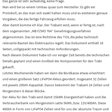
Das ganze ist sehr aufwändig, keine Frage.
Man wird bei so einem Umbau quasi zum Hersteller. Es gibt ein
Protokoll, an das man sich exakt halten muss und es existieren genaue
Vorgaben, die das fertige Fahrzeug erfüllen muss.
Aber damit komme ich klar. Der Trabant wird, wenn er fertig ist, nach
dem sogenannten „MB FZMO 764“ Genehmigungsverfahren
abgenommen. Das ist eine Richtlinie des TÜV, die jedes technisch
relevante Bauteil des Elektroautos regelt. Das Dokument enthält 18
Seiten, vollgepackt mit technischen Anforderungen.
Nach diesem Dokument habe ich vor einiger Zeit bereits die technischen
Details geplant und einen Großteil der Komponenten für den Trabi
gekauft.
Letztes Wochenende haben wir dann die Bordkasse etwas erleichtert
und einen größeren Satz LiFePO4 Akkus geordert. Insgesamt 32 Zellen
mit jeweils 200Ah Kapazität. Davon bekommt der Trabant 24 Zellen und
Morgenstern 8 dieser Blöcke.
Der Akku für den Trabi wird damit 15kWh Energieinhalt haben und die
Verbraucherbank von Morgenstern satte 5kWh, bzw. 12V/400Ah. Diese
400Ah in Form von LiFePO4 Zellen sind für uns der absolute Traum und