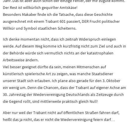
Jahr. Das ist aber auch schon der einzige Fehler, der mir zugute kommt.
Der Rest ist willkürlich gequirlter Amtskäse!
Besonders Makaber finde ich die Tatsache, dass diese Geschichte
ausgerechnet mit einem Trabant 601 passiert, DER Frucht politischer
Willkür und Symbol staatlichen Scheiterns.
Ich denke momentan nicht, dass ich zeitnah Widerspruch einlegen
werde. Auf diesem Weg komme ich kurzfristig nicht zum Ziel und auch in
der Behörde würde sich vermutlich nichts an der katastrophalen
Arbeitsweise ändern.
Viel besser geeignet dürfte da sein, meinen Mitmenschen auf
künstlerisch spielerische Art zu zeigen, was manche Staatsdiener
unserer Stadt sich erlauben. Ich plane also gerade für den 3. Oktober
ein wenig um. Denn die Chancen, dass der Trabant auf eigener Achse am
30. Jahrestag der Wiedervereinigung Deutschlands als Zeitzeuge durch
die Gegend rollt, sind mittlerweile praktisch gleich Null!
Aber nur weil der Trabant nicht auf öffentlichen Straßen fahren darf,
heißt das ja nicht, das er nicht die Wiedervereinigung feiern darf…