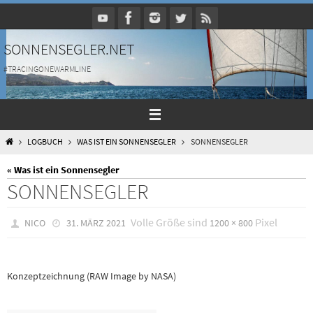
Zum
Inhalt
springen
SONNENSEGLER.NET
#TRACINGONEWARMLINE
HOME
LOGBUCH
WAS IST EIN SONNENSEGLER
SONNENSEGLER
« Was ist ein Sonnensegler
SONNENSEGLER
Volle Größe sind
Pixel
NICO
31. MÄRZ 2021
1200 × 800
Konzeptzeichnung (RAW Image by NASA)