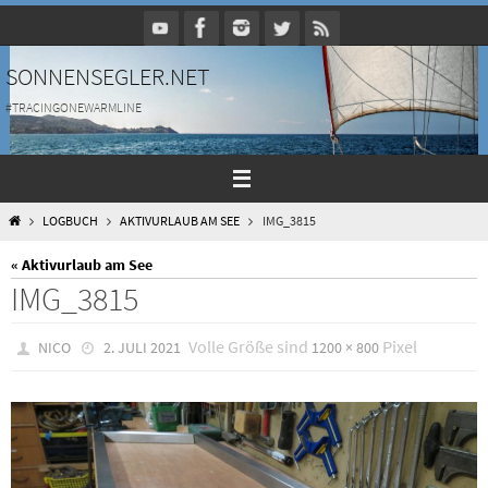
Zum
Inhalt
springen
SONNENSEGLER.NET
#TRACINGONEWARMLINE
HOME
LOGBUCH
AKTIVURLAUB AM SEE
IMG_3815
« Aktivurlaub am See
IMG_3815
Volle Größe sind
Pixel
NICO
2. JULI 2021
1200 × 800