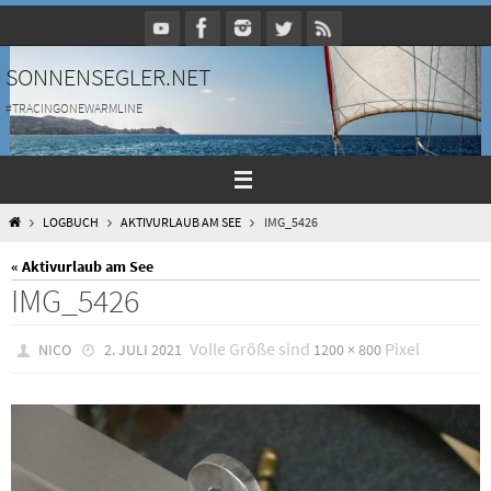
Zum
Inhalt
springen
SONNENSEGLER.NET
#TRACINGONEWARMLINE
HOME
LOGBUCH
AKTIVURLAUB AM SEE
IMG_5426
« Aktivurlaub am See
IMG_5426
Volle Größe sind
Pixel
NICO
2. JULI 2021
1200 × 800