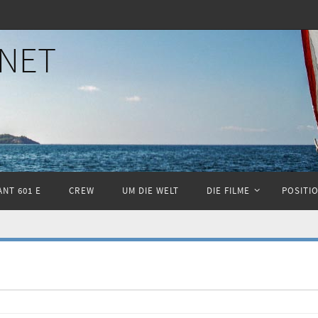
NET
NT 601 E
CREW
UM DIE WELT
DIE FILME
POSITI