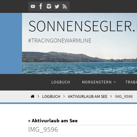
Zum
Inhalt
SONNENSEGLER.
springen
#TRACINGONEWARMLINE
Zum
LOGBUCH
MORGENSTERN
TRABA
Inhalt
springen
HOME
LOGBUCH
AKTIVURLAUB AM SEE
IMG_9596
« Aktivurlaub am See
IMG_9596