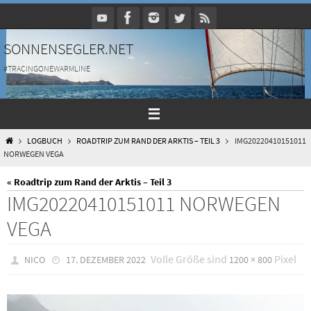
Zum
Inhalt
springen
SONNENSEGLER.NET
#TRACINGONEWARMLINE
HOME
LOGBUCH
ROADTRIP ZUM RAND DER ARKTIS – TEIL 3
IMG20220410151011
NORWEGEN VEGA
« Roadtrip zum Rand der Arktis – Teil 3
IMG20220410151011 NORWEGEN
VEGA
Volle Größe sind
Pixel
NICO
17. DEZEMBER 2022
1200 × 800