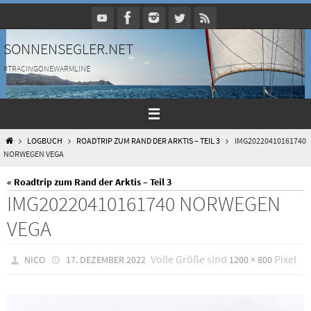
Zum
Inhalt
springen
SONNENSEGLER.NET
#TRACINGONEWARMLINE
HOME
LOGBUCH
ROADTRIP ZUM RAND DER ARKTIS – TEIL 3
IMG20220410161740
NORWEGEN VEGA
« Roadtrip zum Rand der Arktis – Teil 3
IMG20220410161740 NORWEGEN
VEGA
Volle Größe sind
Pixel
NICO
17. DEZEMBER 2022
1200 × 800