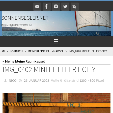
Zum
Inhalt
springen
SONNENSEGLER.NET
#TRACINGONEWARMLINE
HOME
LOGBUCH
MEINE KLEINE RAUMKAPSEL
IMG_0402 MINI EL ELLERT CITY
« Meine kleine Raumkapsel
IMG_0402 MINI EL ELLERT CITY
Volle Größe sind
Pixel
NICO
26. JANUAR 2023
1200 × 800