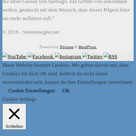
die alten Gassen von Santiago. Ein Gefühl von ankommen
wollen, gemischt mit dem Wunsch, dass dieses Pilgern bitte
nie mehr aufhören soll."
© 2019 - Sonnensegler.net
Powered by
Nirvana
&
WordPress.
Diese Website benutzt Cookies. Wir gehen davon aus, dass
Cookies für dich OK sind. Solltest du nicht damit
einverstanden sein, kannst du hier Einstellungen vornehmen.
Cookie Einstellungen
OK
Cookie Settings
Schließen