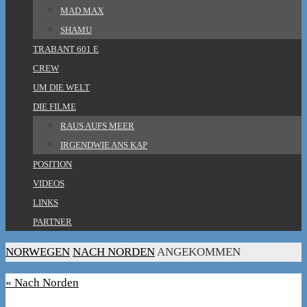
MAD MAX
SHAMU
TRABANT 601 E
CREW
UM DIE WELT
DIE FILME
RAUS AUFS MEER
IRGENDWIE ANS KAP
POSITION
VIDEOS
LINKS
PARTNER
HOME
NORWEGEN
NACH NORDEN
ANGEKOMMEN
« Nach Norden