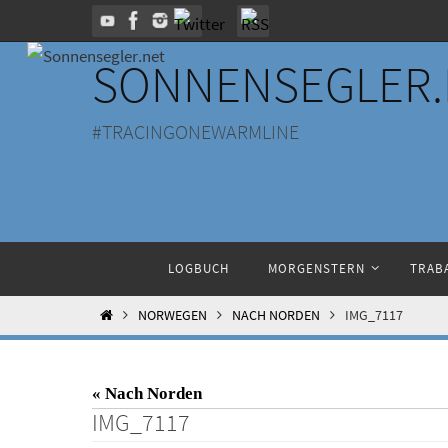
Zum
Inhalt
SONNENSEGLER.
springen
#TRACINGONEWARMLINE
Zum
LOGBUCH
MORGENSTERN
TRABA
Inhalt
springen
HOME
NORWEGEN
NACH NORDEN
IMG_7117
« Nach Norden
IMG_7117