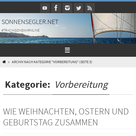
Zum
Inhalt
springen
SONNENSEGLER.NET
#TRACINGONEWARMLINE
HOME
ARCHIV NACH KATEGORIE "VORBEREITUNG"
(SEITE 3)
Kategorie:
Vorbereitung
WIE WEIHNACHTEN, OSTERN UND
GEBURTSTAG ZUSAMMEN