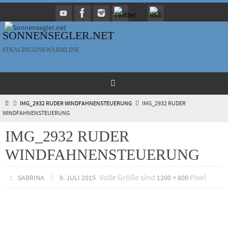
Zum
Inhalt
springen
SONNENSEGLER.NET
#TRACINGONEWARMLINE
HOME
IMG_2932 RUDER WINDFAHNENSTEUERUNG
IMG_2932 RUDER
WINDFAHNENSTEUERUNG
IMG_2932 RUDER
WINDFAHNENSTEUERUNG
Volle Größe sind
Pixel
SABRINA
9. JULI 2015
1200 × 800