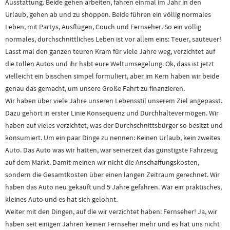
Ausstattung. Beide gehen arbeiten, fahren einmal im Jahr in den
Urlaub, gehen ab und zu shoppen. Beide führen ein völlig normales
Leben, mit Partys, Ausflügen, Couch und Fernseher. So ein völlig
normales, durchschnittliches Leben ist vor allem eins: Teuer, sauteuer!
Lasst mal den ganzen teuren Kram für viele Jahre weg, verzichtet auf
die tollen Autos und ihr habt eure Weltumsegelung. Ok, dass ist jetzt
vielleicht ein bisschen simpel formuliert, aber im Kern haben wir beide
genau das gemacht, um unsere Große Fahrt zu finanzieren.
Wir haben über viele Jahre unseren Lebensstil unserem Ziel angepasst.
Dazu gehört in erster Linie Konsequenz und Durchhaltevermögen. Wir
haben auf vieles verzichtet, was der Durchschnittsbürger so besitzt und
konsumiert. Um ein paar Dinge zu nennen: Keinen Urlaub, kein zweites
Auto. Das Auto was wir hatten, war seinerzeit das günstigste Fahrzeug
auf dem Markt. Damit meinen wir nicht die Anschaffungskosten,
sondern die Gesamtkosten über einen langen Zeitraum gerechnet. Wir
haben das Auto neu gekauft und 5 Jahre gefahren. War ein praktisches,
kleines Auto und es hat sich gelohnt.
Weiter mit den Dingen, auf die wir verzichtet haben: Fernseher! Ja, wir
haben seit einigen Jahren keinen Fernseher mehr und es hat uns nicht