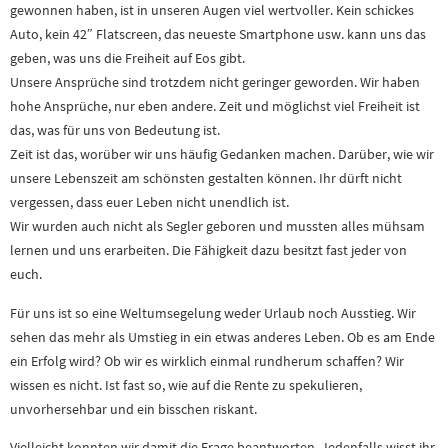
gewonnen haben, ist in unseren Augen viel wertvoller. Kein schickes
Auto, kein 42″ Flatscreen, das neueste Smartphone usw. kann uns das
geben, was uns die Freiheit auf Eos gibt.
Unsere Ansprüche sind trotzdem nicht geringer geworden. Wir haben
hohe Ansprüche, nur eben andere. Zeit und möglichst viel Freiheit ist
das, was für uns von Bedeutung ist.
Zeit ist das, worüber wir uns häufig Gedanken machen. Darüber, wie wir
unsere Lebenszeit am schönsten gestalten können. Ihr dürft nicht
vergessen, dass euer Leben nicht unendlich ist.
Wir wurden auch nicht als Segler geboren und mussten alles mühsam
lernen und uns erarbeiten. Die Fähigkeit dazu besitzt fast jeder von
euch.
Für uns ist so eine Weltumsegelung weder Urlaub noch Ausstieg. Wir
sehen das mehr als Umstieg in ein etwas anderes Leben. Ob es am Ende
ein Erfolg wird? Ob wir es wirklich einmal rundherum schaffen? Wir
wissen es nicht. Ist fast so, wie auf die Rente zu spekulieren,
unvorhersehbar und ein bisschen riskant.
Vielleicht konnten wir damit die Frage beantworten. Jedenfalls wisst ihr