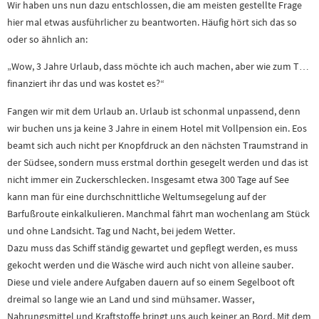
Wir haben uns nun dazu entschlossen, die am meisten gestellte Frage
hier mal etwas ausführlicher zu beantworten. Häufig hört sich das so
oder so ähnlich an:
„Wow, 3 Jahre Urlaub, dass möchte ich auch machen, aber wie zum T…
finanziert ihr das und was kostet es?“
Fangen wir mit dem Urlaub an. Urlaub ist schonmal unpassend, denn
wir buchen uns ja keine 3 Jahre in einem Hotel mit Vollpension ein. Eos
beamt sich auch nicht per Knopfdruck an den nächsten Traumstrand in
der Südsee, sondern muss erstmal dorthin gesegelt werden und das ist
nicht immer ein Zuckerschlecken. Insgesamt etwa 300 Tage auf See
kann man für eine durchschnittliche Weltumsegelung auf der
Barfußroute einkalkulieren. Manchmal fährt man wochenlang am Stück
und ohne Landsicht. Tag und Nacht, bei jedem Wetter.
Dazu muss das Schiff ständig gewartet und gepflegt werden, es muss
gekocht werden und die Wäsche wird auch nicht von alleine sauber.
Diese und viele andere Aufgaben dauern auf so einem Segelboot oft
dreimal so lange wie an Land und sind mühsamer. Wasser,
Nahrungsmittel und Kraftstoffe bringt uns auch keiner an Bord. Mit dem