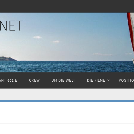
NET
NT 601 E
CREW
UM DIE WELT
DIE FILME
POSITI