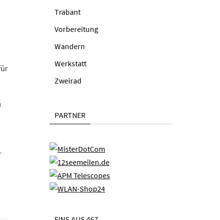
Trabant
Vorbereitung
Wandern
Werkstatt
für
Zweirad
u
PARTNER
r
EINS AUS 467