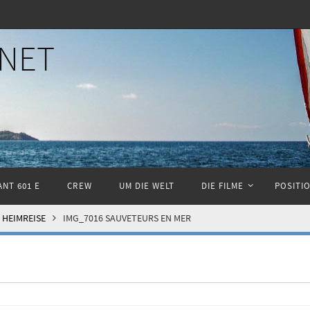
NET
NT 601 E
CREW
UM DIE WELT
DIE FILME
POSITI
 HEIMREISE
IMG_7016 SAUVETEURS EN MER