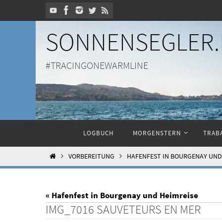
Zum
Inhalt
SONNENSEGLER.
springen
#TRACINGONEWARMLINE
Zum
LOGBUCH
MORGENSTERN
TRABA
Inhalt
springen
HOME
VORBEREITUNG
HAFENFEST IN BOURGENAY UND
« Hafenfest in Bourgenay und Heimreise
IMG_7016 SAUVETEURS EN MER