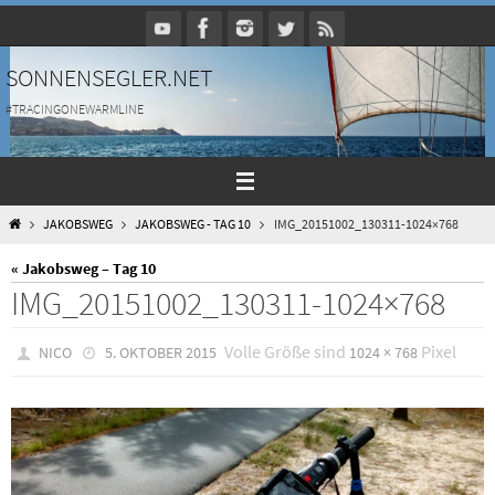
Zum
Inhalt
springen
SONNENSEGLER.NET
#TRACINGONEWARMLINE
HOME
JAKOBSWEG
JAKOBSWEG - TAG 10
IMG_20151002_130311-1024×768
« Jakobsweg – Tag 10
IMG_20151002_130311-1024×768
Volle Größe sind
Pixel
NICO
5. OKTOBER 2015
1024 × 768