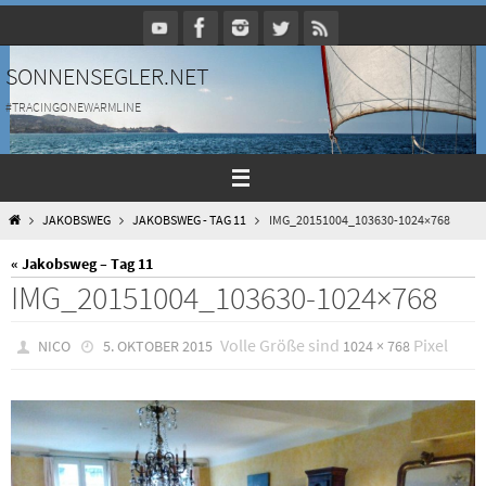
Zum
Inhalt
springen
SONNENSEGLER.NET
#TRACINGONEWARMLINE
HOME
JAKOBSWEG
JAKOBSWEG - TAG 11
IMG_20151004_103630-1024×768
« Jakobsweg – Tag 11
IMG_20151004_103630-1024×768
Volle Größe sind
Pixel
NICO
5. OKTOBER 2015
1024 × 768