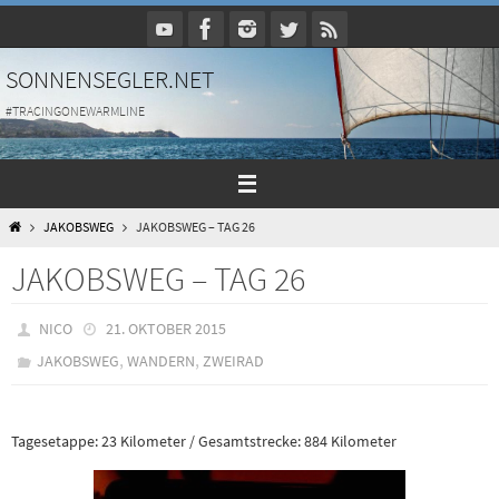
Zum
Inhalt
springen
SONNENSEGLER.NET
#TRACINGONEWARMLINE
HOME
JAKOBSWEG
JAKOBSWEG – TAG 26
JAKOBSWEG – TAG 26
NICO
21. OKTOBER 2015
,
,
JAKOBSWEG
WANDERN
ZWEIRAD
Tagesetappe: 23 Kilometer / Gesamtstrecke: 884 Kilometer