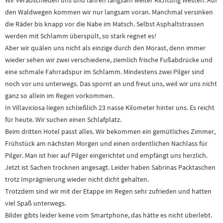
Wir verabschieden uns und fahren langsam weiter Richtung Westen. Auf
den Waldwegen kommen wir nur langsam voran. Manchmal versinken
die Räder bis knapp vor die Nabe im Matsch. Selbst Asphaltstrassen
werden mit Schlamm überspült, so stark regnet es!
Aber wir quälen uns nicht als einzige durch den Morast, denn immer
wieder sehen wir zwei verschiedene, ziemlich frische Fußabdrücke und
eine schmale Fahrradspur im Schlamm. Mindestens zwei Pilger sind
noch vor uns unterwegs. Das spornt an und freut uns, weil wir uns nicht
ganz so allein im Regen vorkommen.
In Villaviciosa liegen schließlich 23 nasse Kilometer hinter uns. Es reicht
für heute. Wir suchen einen Schlafplatz.
Beim dritten Hotel passt alles. Wir bekommen ein gemütliches Zimmer,
Frühstück am nächsten Morgen und einen ordentlichen Nachlass für
Pilger. Man ist hier auf Pilger eingerichtet und empfängt uns herzlich.
Jetzt ist Sachen trocknen angesagt. Leider haben Sabrinas Packtaschen
trotz Imprägnierung wieder nicht dicht gehalten.
Trotzdem sind wir mit der Etappe im Regen sehr zufrieden und hatten
viel Spaß unterwegs.
Bilder gibts leider keine vom Smartphone, das hätte es nicht überlebt.