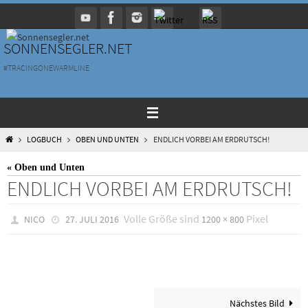
Zum
Inhalt
springen
SONNENSEGLER.NET
#TRACINGONEWARMLINE
HOME
LOGBUCH
OBEN UND UNTEN
ENDLICH VORBEI AM ERDRUTSCH!
« Oben und Unten
ENDLICH VORBEI AM ERDRUTSCH!
Volle Größe sind
Pixel
NICO
27. JULI 2016
1200 × 800
Nächstes Bild