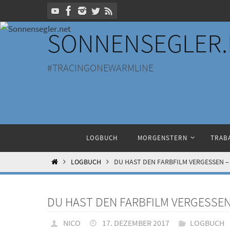
Zum
Inhalt
SONNENSEGLER.
springen
#TRACINGONEWARMLINE
Zum
LOGBUCH
MORGENSTERN
TRABA
Inhalt
springen
HOME
LOGBUCH
DU HAST DEN FARBFILM VERGESSEN – 
DU HAST DEN FARBFILM VERGESSEN 
NICO
17. DEZEMBER 2017
LOGBUCH