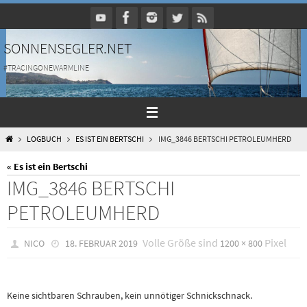
Zum
Inhalt
springen
SONNENSEGLER.NET
#TRACINGONEWARMLINE
HOME
LOGBUCH
ES IST EIN BERTSCHI
IMG_3846 BERTSCHI PETROLEUMHERD
« Es ist ein Bertschi
IMG_3846 BERTSCHI
PETROLEUMHERD
Volle Größe sind
Pixel
NICO
18. FEBRUAR 2019
1200 × 800
Keine sichtbaren Schrauben, kein unnötiger Schnickschnack.