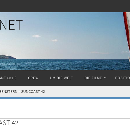
NET
NT 601 E
CREW
UM DIE WELT
DIE FILME
POSITI
GENSTERN – SUNCOAST 42
AST 42