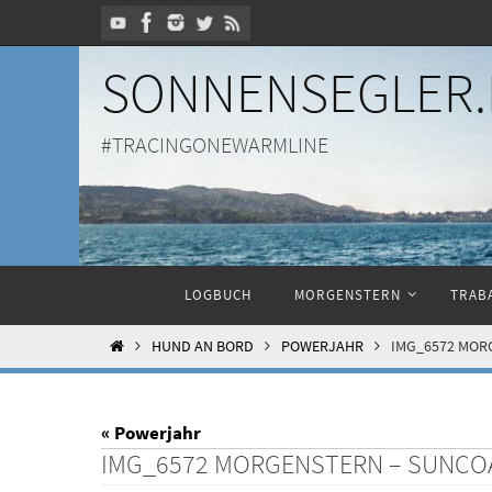
Zum
Inhalt
SONNENSEGLER.
springen
#TRACINGONEWARMLINE
Zum
LOGBUCH
MORGENSTERN
TRABA
Inhalt
springen
HOME
HUND AN BORD
POWERJAHR
IMG_6572 MOR
« Powerjahr
IMG_6572 MORGENSTERN – SUNCO